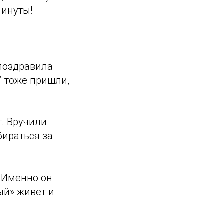
минуты!
 поздравила
 тоже пришли,
. Вручили
бираться за
Именно он
ый» живёт и