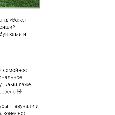
фонд «Важен
тоящий
абушками и
и семейное
ональное
нучками даже
весело 🧸
уры — звучали и
, конечно).