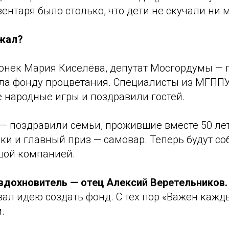
ентаря было столько, что дети не скучали ни 
ржал?
гонёк Мария Киселёва, депутат Мосгордумы —
ла фонду процветания. Специалисты из МГППУ
 народные игры и поздравили гостей.
— поздравили семьи, прожившие вместе 50 лет
и и главный приз — самовар. Теперь будут со
шой компанией.
 вдохновитель — отец Алексий Веретельников.
зал идею создать фонд. С тех пор «Важен кажд
.