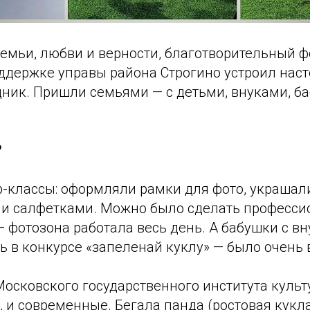
семьи, любви и верности, благотворительный 
ддержке управы района Строгино устроил нас
ник. Пришли семьями — с детьми, внуками, б
?
р-классы: оформляли рамки для фото, украшал
 и салфетками. Можно было сделать професси
 фотозона работала весь день. А бабушки с в
 в конкурсе «запеленай куклу» — было очень 
осковского государственного института культ
 и современные. Бегала панда (ростовая кукла