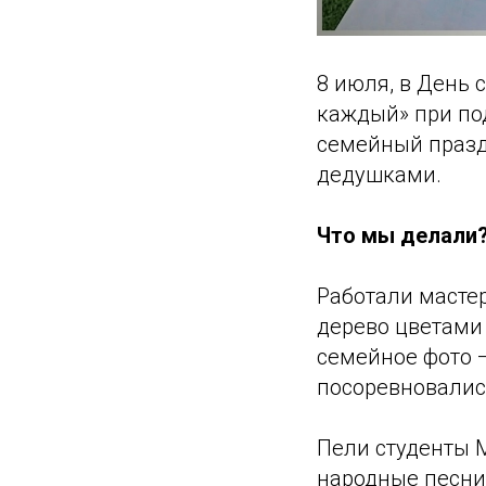
8 июля, в День 
каждый» при по
семейный празд
дедушками.
Что мы делали
Работали масте
дерево цветами
семейное фото —
посоревновались
Пели студенты М
народные песни,