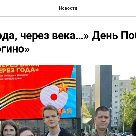
Новости
ода, через века…» День П
огино»