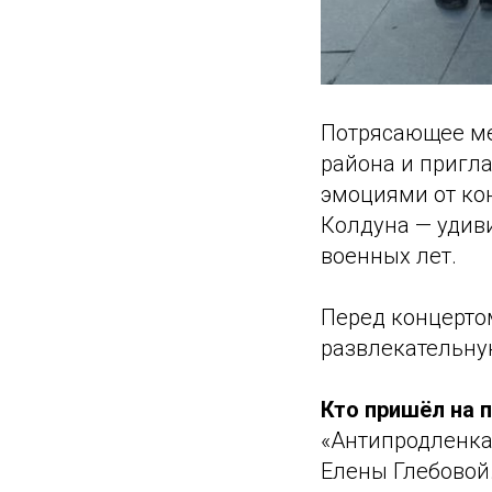
Потрясающее ме
района и пригл
эмоциями от ко
Колдуна — удиви
военных лет.
Перед концерто
развлекательну
Кто пришёл на 
«Антипродленка
Елены Глебовой