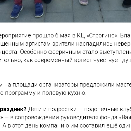
роприятие прошло 6 мая в КЦ «Строгино». Бла
ашённым артистам зрители насладились неве
нцерта. Особенно фееричным стало выступлен
тельно, как современный артист чувствует ду
м на площади организаторы предложили масте
ю программу и полевую кухню.
праздник?
Дети и подростки — подопечные клу
» — в сопровождении руководителя фонда «В
. А в этот день компанию им составил ещё од