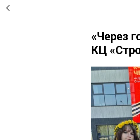
«Через г
КЦ «Стр