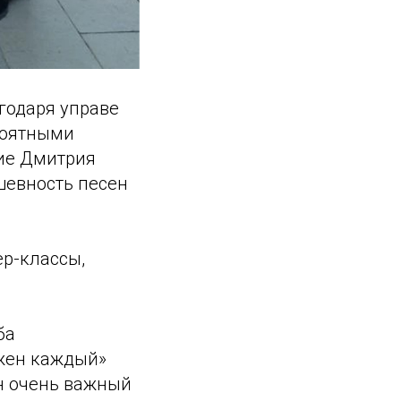
годаря управе
роятными
ие Дмитрия
шевность песен
р-классы,
ба
ажен каждый»
ин очень важный