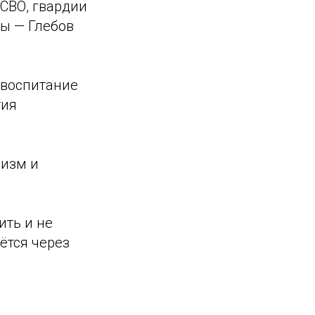
 СВО, гвардии
ы — Глебов
 воспитание
тия
лизм и
ить и не
ётся через