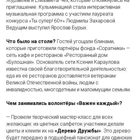
Журавлев и Елизавета Чех, которые откликнулись на
приглашение. Кульминацией стала интерактивная
музыкальная программа с участием лауреата
конкурса «Ты супер! 60+» Людмилы Захаровой.
Ведущим выступил Ярослав Бурых.
Что было на столе?
Гостей угощали блинами,
которые приготовили партнёры фонда «Соратники» —
сеть кафе и ресторанов «Ресторанный дом
«Булошная». Основатель сети Ксения Караулова
известна своей благотворительной деятельностью:
еда из её ресторанов доставляется ветеранам
Великой Отечественной войны, людям с
инвалидностью, многодетным и малоимущим семьям.
Чем занимались волонтёры «Важен каждый»?
— Провели творческий мастер-класс для всех
желающих: из цветных салфеток участники делали
цветы и клеили их на
«Дерево Дружбы»
. Это дерево
будет передано в подшефный пансионат для одиноких